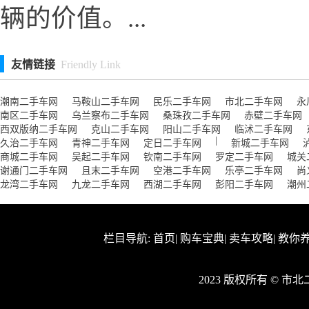
辆的价值。...
友情链接
Friendly Link
潮南二手车网
马鞍山二手车网
民乐二手车网
市北二手车网
永
南区二手车网
乌兰察布二手车网
桑珠孜二手车网
赤壁二手车网
西双版纳二手车网
克山二手车网
阳山二手车网
临沭二手车网
|
久治二手车网
青神二手车网
定日二手车网
新城二手车网
商城二手车网
吴起二手车网
钦南二手车网
罗定二手车网
城关
谢通门二手车网
且末二手车网
空港二手车网
乐亭二手车网
尚
龙湾二手车网
九龙二手车网
西湖二手车网
彭阳二手车网
潮州
栏目导航:
首页
|
购车宝典
|
卖车攻略
|
教你
2023 版权所有 © 